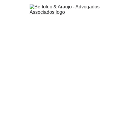
ESCRITÓRIO DE 
ADVOCACIA 
TRABALHISTA 
ALTAMENTE 
ESPECIALIZADA 